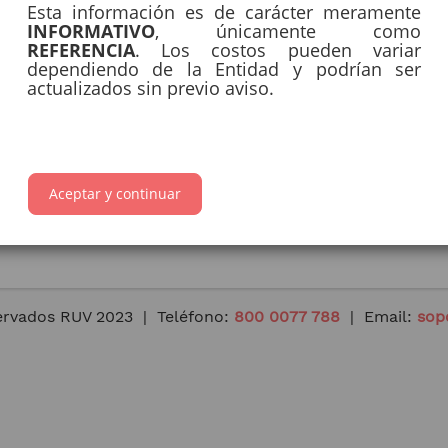
Esta información es de carácter meramente
INFORMATIVO
, únicamente como
REFERENCIA
. Los costos pueden variar
dependiendo de la Entidad y podrían ser
actualizados sin previo aviso.
Espacios
Agregar una recámara, baño,
u otro tipo de espacio en mi
vivienda.
Aceptar y continuar
ervados RUV 2023 | Teléfono:
800 0077 788
| Email:
sop