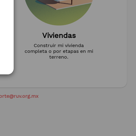
Viviendas
Construir mi vivienda
completa o por etapas en mi
terreno.
orte@ruv.org.mx