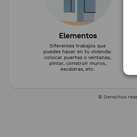
Elementos
Diferentes trabajos que
puedes hacer en tu vivienda:
colocar puertas o ventanas,
pintar, construir muros,
escaleras, etc.
© Derechos res